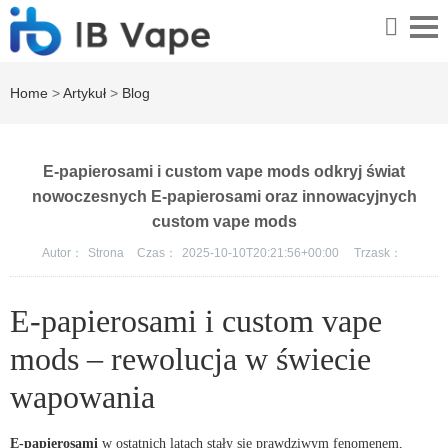
Home
>
Artykuł
>
Blog
E-papierosami i custom vape mods odkryj świat
nowoczesnych E-papierosami oraz innowacyjnych
custom vape mods
Autor：
Strona
Czas：
2025-10-10T20:21:56+00:00
Trzask：
E-papierosami i custom vape
mods – rewolucja w świecie
wapowania
E-papierosami
w ostatnich latach stały się prawdziwym fenomenem,