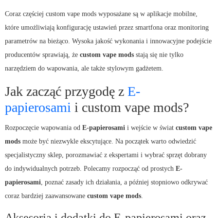
Coraz częściej custom vape mods wyposażane są w aplikacje mobilne,
które umożliwiają konfigurację ustawień przez smartfona oraz monitoring
parametrów na bieżąco. Wysoka jakość wykonania i innowacyjne podejście
producentów sprawiają, że
custom vape mods
stają się nie tylko
narzędziem do wapowania, ale także stylowym gadżetem.
Jak zacząć przygodę z
E-
papierosami
i custom vape mods?
Rozpoczęcie wapowania od
E-papierosami
i wejście w świat
custom vape
mods
może być niezwykle ekscytujące. Na początek warto odwiedzić
specjalistyczny sklep, porozmawiać z ekspertami i wybrać sprzęt dobrany
do indywidualnych potrzeb. Polecamy rozpocząć od prostych
E-
papierosami
, poznać zasady ich działania, a później stopniowo odkrywać
coraz bardziej zaawansowane
custom vape mods
.
Aksesoria i dodatki do E-papierosami oraz